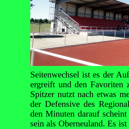
Seitenwechsel ist es der Auße
ergreift und den Favorite
Spitzer nutzt nach etwas me
der Defensive des Regional
den Minuten darauf schein
sein als Oberneuland. Es is