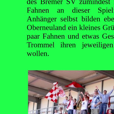
des Bremer SV zumindest i
Fahnen an dieser Spielf
Anhänger selbst bilden e
Oberneuland ein kleines Grü
paar Fahnen und etwas Ges
Trommel ihren jeweilige
wollen.