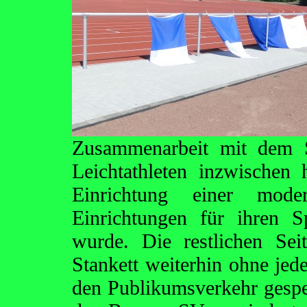
Zusammenarbeit mit dem S
Leichtathleten inzwischen 
Einrichtung einer mode
Einrichtungen für ihren S
wurde. Die restlichen Sei
Stankett weiterhin ohne je
den Publikumsverkehr gesper