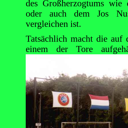
des Großherzogtums wie 
oder auch dem Jos Nus
vergleichen ist.
Tatsächlich macht die auf 
einem der Tore aufgeh